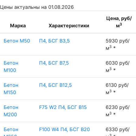
Цены
актуальны на 01.08.2026
Цена, руб/
3
Марка
Характеристики
м
Бетон М50
П4, БСГ В3,5
5930 руб/
3
м
*
Бетон
П4, БСГ В7,5
6030 руб/
3
М100
м
*
Бетон
П4, БСГ В12,5
6130 руб/
3
М150
м
*
Бетон
F75 W2 П4, БСГ В15
6230 руб/
3
М200
м
*
Бетон
F100 W4 П4, БСГ В20
6330 руб/
3