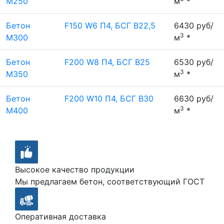
М250
м
*
Бетон
F150 W6 П4, БСГ В22,5
6430 руб/
3
М300
м
*
Бетон
F200 W8 П4, БСГ В25
6530 руб/
3
М350
м
*
Бетон
F200 W10 П4, БСГ В30
6630 руб/
3
М400
м
*
Высокое качество продукции
Мы предлагаем бетон, соответствующий ГОСТ
Оперативная доставка