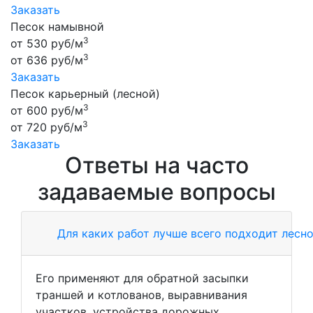
Заказать
Песок намывной
3
от
530
руб/м
3
от
636
руб/м
Заказать
Песок карьерный (лесной)
3
от
600
руб/м
3
от
720
руб/м
Заказать
Ответы на часто
задаваемые вопросы
Для каких работ лучше всего подходит лесн
Его применяют для обратной засыпки
траншей и котлованов, выравнивания
участков, устройства дорожных