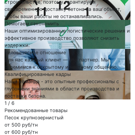
строительстве, поэтому гарантируем
своевременную доставку бетона на ваш объект,
чтобы ваши работы не останавливались.
Помогаем сэкономить
Наши оптимизированные логистические решения и
эффективное производство позволяют снизить
издержки.
Человеческое отношение
Для нас каждый клиент — это партнер. Мы
стремимся к открытому и честному общению.
Квалифицированные кадры
Наша команда - это опытные профессионалы с
глубокими знаниями в области производства и
поставки бетона.
1
/ 6
Рекомендованные товары
Песок крупнозернистый
от
500
руб/тн
от
600
руб/тн