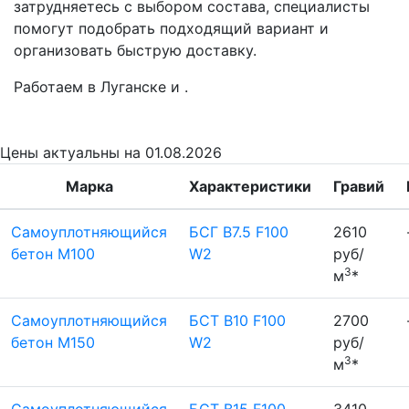
затрудняетесь с выбором состава, специалисты
помогут подобрать подходящий вариант и
организовать быструю доставку.
Работаем в Луганске и .
Цены
актуальны на 01.08.2026
Марка
Характеристики
Гравий
Самоуплотняющийся
БСГ B7.5 F100
2610
бетон М100
W2
руб/
3
м
*
Самоуплотняющийся
БСТ В10 F100
2700
бетон М150
W2
руб/
3
м
*
Самоуплотняющийся
БСТ B15 F100
3410